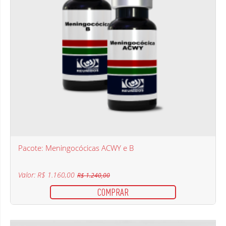
Pacote: Meningocócicas ACWY e B
Valor: R$ 1.160,00
R$ 1.240,00
COMPRAR