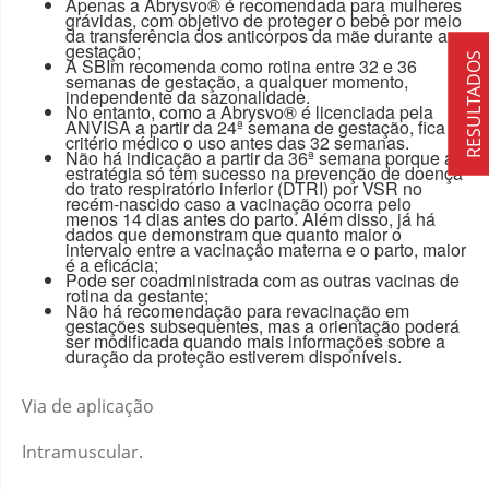
Apenas a Abrysvo® é recomendada para mulheres
grávidas, com objetivo de proteger o bebê por meio
da transferência dos anticorpos da mãe durante a
gestação;
RESULTADOS
A SBIm recomenda como rotina entre 32 e 36
semanas de gestação, a qualquer momento,
independente da sazonalidade.
No entanto, como a Abrysvo® é licenciada pela
ANVISA a partir da 24ª semana de gestação, fica a
critério médico o uso antes das 32 semanas.
Não há indicação a partir da 36ª semana porque a
estratégia só tem sucesso na prevenção de doença
do trato respiratório inferior (DTRI) por VSR no
recém-nascido caso a vacinação ocorra pelo
menos 14 dias antes do parto. Além disso, já há
dados que demonstram que quanto maior o
intervalo entre a vacinação materna e o parto, maior
é a eficácia;
Pode ser coadministrada com as outras vacinas de
rotina da gestante;
Não há recomendação para revacinação em
gestações subsequentes, mas a orientação poderá
ser modificada quando mais informações sobre a
duração da proteção estiverem disponíveis.
Via de aplicação
Intramuscular.