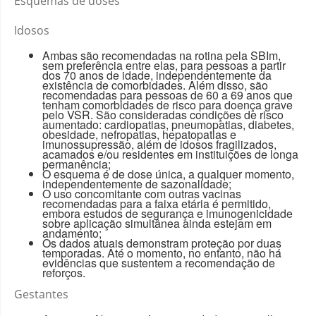
Esquemas de doses
Idosos
Ambas são recomendadas na rotina pela SBIm,
sem preferência entre elas, para pessoas a partir
dos 70 anos de idade, independentemente da
existência de comorbidades. Além disso, são
recomendadas para pessoas de 60 a 69 anos que
tenham comorbidades de risco para doença grave
pelo VSR. São consideradas condições de risco
aumentado: cardiopatias, pneumopatias, diabetes,
obesidade, nefropatias, hepatopatias e
imunossupressão, além de idosos fragilizados,
acamados e/ou residentes em instituições de longa
permanência;
O esquema é de dose única, a qualquer momento,
independentemente de sazonalidade;
O uso concomitante com outras vacinas
recomendadas para a faixa etária é permitido,
embora estudos de segurança e imunogenicidade
sobre aplicação simultânea ainda estejam em
andamento;
Os dados atuais demonstram proteção por duas
temporadas. Até o momento, no entanto, não há
evidências que sustentem a recomendação de
reforços.
Gestantes