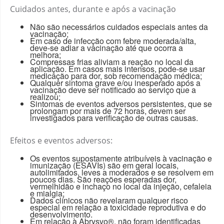
Cuidados antes, durante e após a vacinação
Não são necessários cuidados especiais antes da
vacinação;
Em caso de infecção com febre moderada/alta,
deve-se adiar a vacinação até que ocorra a
melhora;
Compressas frias aliviam a reação no local da
aplicação. Em casos mais intensos, pode-se usar
medicação para dor, sob recomendação médica;
Qualquer sintoma grave e/ou inesperado após a
vacinação deve ser notificado ao serviço que a
realizou;
Sintomas de eventos adversos persistentes, que se
prolongam por mais de 72 horas, devem ser
investigados para verificação de outras causas.
Efeitos e eventos adversos:
Os eventos supostamente atribuíveis à vacinação e
imunização (ESAVIs) são em geral locais,
autolimitados, leves a moderados e se resolvem em
poucos dias. São reações esperadas dor,
vermelhidão e inchaço no local da injeção, cefaleia
e mialgia;
Dados clínicos não revelaram qualquer risco
especial em relação a toxicidade reprodutiva e do
desenvolvimento.
Em relação à Abrysvo®, não foram identificadas