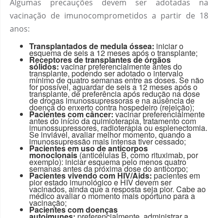
Algumas precauções devem ser adotadas na
vacinação de imunocomprometidos a partir de 18
anos:
Transplantados de medula óssea:
iniciar o
esquema de seis a 12 meses após o transplante;
Receptores de transplantes de órgãos
sólidos:
vacinar preferencialmente antes do
transplante, podendo ser adotado o intervalo
mínimo de quatro semanas entre as doses. Se não
for possível, aguardar de seis a 12 meses após o
transplante, de preferência após redução na dose
de drogas imunossupressoras e na ausência de
doença do enxerto contra hospedeiro (rejeição);
Pacientes com câncer:
vacinar preferencialmente
antes do início da quimioterapia, tratamento com
imunossupressores, radioterapia ou esplenectomia.
Se inviável, avaliar melhor momento, quando a
imunossupressão mais intensa tiver cessado;
Pacientes em uso de anticorpos
monoclonais
(anticélulas B, como rituximab, por
exemplo): iniciar esquema pelo menos quatro
semanas antes da próxima dose do anticorpo;
Pacientes vivendo com HIV/Aids:
pacientes em
pior estado imunológico e HIV devem ser
vacinados, ainda que a resposta seja pior. Cabe ao
médico avaliar o momento mais oportuno para a
vacinação;
Pacientes com doenças
autoimunes:
preferencialmente, administrar a