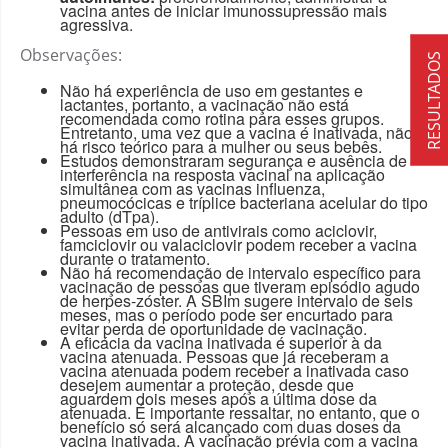
vacina antes de iniciar imunossupressão mais
agressiva.
Observações:
RESULTADOS
Não há experiência de uso em gestantes e
lactantes, portanto, a vacinação não está
recomendada como rotina para esses grupos.
Entretanto, uma vez que a vacina é inativada, não
há risco teórico para a mulher ou seus bebês.
Estudos demonstraram segurança e ausência de
interferência na resposta vacinal na aplicação
simultânea com as vacinas influenza,
pneumocócicas e tríplice bacteriana acelular do tipo
adulto (dTpa).
Pessoas em uso de antivirais como aciclovir,
famciclovir ou valaciclovir podem receber a vacina
durante o tratamento.
Não há recomendação de intervalo específico para
vacinação de pessoas que tiveram episódio agudo
de herpes-zóster. A SBIm sugere intervalo de seis
meses, mas o período pode ser encurtado para
evitar perda de oportunidade de vacinação.
A eficácia da vacina inativada é superior à da
vacina atenuada. Pessoas que já receberam a
vacina atenuada podem receber a inativada caso
desejem aumentar a proteção, desde que
aguardem dois meses após a última dose da
atenuada. É importante ressaltar, no entanto, que o
benefício só será alcançado com duas doses da
vacina inativada. A vacinação prévia com a vacina