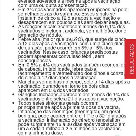
eventos adversos é a mesma após a vacinação
com uma ou outra apresentação.
Em 3% dos vacinados aparecem erupções na pele
semelhantes às do sarampo. Esses sinais se
instalam de cinco a 12 dias após a vacinação e
desaparecem em poucos dias sem deixar sequelas.
As reações locais acontecem menos de 0,1% dos
vacinados e incluem: ardência, vermelhidão, dor e
formação de nódulo.
Febre alta (maior que 39,5?C), que surge de cinco
a 12 dias após a vacinação, com um a cinco dias
RESULTADOS
de duração, pode ocorrer em 5% a 15% dos
vacinados. Nesse caso, crianças predispostas
podem apresentar convulsão febril, sem
consequências.
Em 0,5% a 4% dos vacinados também ocorrem dor
de cabeça, irritabilidade, febre baixa,
lacrimejamento e vermelhidão dos olhos e coriza,
de cinco a 12 dias após a vacinação.
Manchas vermelhas no corpo, sete a 14 dias após a
vacinação, durando em torno de dois dias,
aparecem em 5% dos vacinados.
Gânglios inchados aparecem em menos de 1% dos
vacinados entre sete a 21 dias após a vacinação.
Todos estes sintomas gerais ocorrem
principalmente após a primeira dose da vacina.
Inflamação das meninges (meningite), em geral
benigna, pode ocorrer entre o 11º e o 32º dia após
a vacinação. Inflamação do cérebro (encefalite)
pode surgir entre 15 a 30 dias após vacinação em
um a cada 1 milhão a 2,5 milhões de vacinados
com a primeira dose.