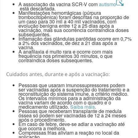
A associação da vacina SCR-V com
autismo
está descartada.
Manifestações hemorrágicas (púrpura
trombocitopênica) foram descritas na proporção de
um caso para 30 mil a 40 mil vacinados, com
evolução benigna entre 12 a 25 dias após a
vacinação, mas sua ocorrência contraindica doses
subsequentes.
Inflamação das glândulas parótidas ocorre em 0,7%
a 2% dos vacinados, de dez a 21 dias após a
vacina.
A anafilaxia é muito rara e ocorre com mais
frequência nos primeiros 30 minutos, o que
contraindica doses subsequentes.
Cuidados antes, durante e após a vacinação:
Pessoas que usaram imunossupressores podem
ser vacinadas após a suspenção do tratamento e a
reconstituição do sistema imune, a critério médico.
Os intervalos mínimos para a administração da
vacina variam de acordo com o quadro e o
medicamento utilizado.
Saiba mais
.
Pessoas que receberam transplante de medula
óssea só podem ser vacinadas de 12 a 24 meses
após o procedimento.
Em caso de febre, deve-se adiar a vacinação até
que ocorra a melhora.
Compressas frias aliviam a reação no local da
aplicação.