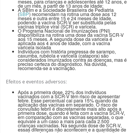
meses, para crianças e adolescentes até 12 anos, e
de um mês, a partir de 13 anos de idade;
A SBIm e a Sociedade Brasileira de Pediatria
(
SBP
) recomendam na rotina uma dose aos 12
meses e outra entre 15 e 24 meses de idade,
podendo a vacina SCR-V ser substituída pelas
vacinas tríplice viral (SCR) e varicela.
O Programa Nacional de Imunizações (PNI)
disponibiliza na rotina uma dose da vacina SCR-V
aos 15 meses. A segunda dose da varicela é
aplicada aos 4 anos de idade, com a vacina
varicela isolada
Indivíduos com história pregressa de sarampo,
caxumba, rubéola e varicela (catapora) são
considerados imunizados contra as doenças, mas é
preciso certeza do diagnóstico. Na dúvida,
recomenda-se a vacinação.
Efeitos e eventos adversos:
Após a primeira dose, 22% dos indivíduos
vacinados com a SCR-V têm risco de apresentar
febre. Esse percentual cai para 15% quando da
aplicação das vacinas em separado. O risco de
convulsão febril é discretamente mais alto após a
primeira dose, quando é feita com a vacina SCR-V,
em comparação com as vacinas separadas, o que
equivale a um caso a mais para cada 2.500
crianças vacinadas. Na segunda dose de SCR-V,
essas diferenças não acontecem e a quantidade de