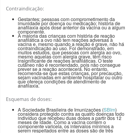
Contraindicação:
Gestantes; pessoas com comprometimento da
imunidade por doença ou medicação; história de
anafilaxia após dose anterior da vacina ou a algum
componente.
A maioria das crianças com história de reação
anafilática a ovo não tem reações adversas à
vacina e, mesmo quando a reação é grave, não há
contraindicação ao uso. Foi demonstrado, em
muitos estudos, que pessoas com alergia ao ovo,
mesmo aquelas com alergia grave, têm risco
insignificante de reações anafiláticas. O teste
cutâneo não é recomendado, pois não consegue
prever se a reação acontecerá. No entanto,
recomenda-se que estas crianças, por precaução,
sejam vacinadas em ambiente hospitalar ou outro
que ofereça condições de atendimento de
anafilaxia.
Esquemas de doses:
A Sociedade Brasileira de Imunizações (
SBIm
)
considera protegido contra as quatro doenças todo
indivíduo que recebeu duas doses a partir dos 12
meses de idade. Como a vacina contém o
componente varicela, os intervalos mínimos a
serem respeitados entre as doses são de três