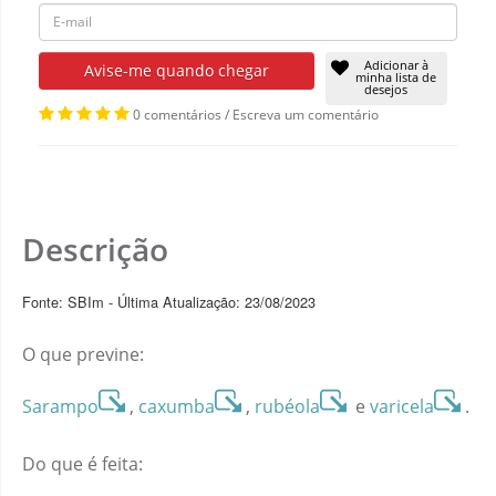
Adicionar à
Avise-me quando chegar
minha lista de
desejos
0 comentários
/
Escreva um comentário
Descrição
Fonte: SBIm - Última Atualização: 23/08/2023
O que previne:
Sarampo
,
caxumba
,
rubéola
e
varicela
.
Do que é feita: