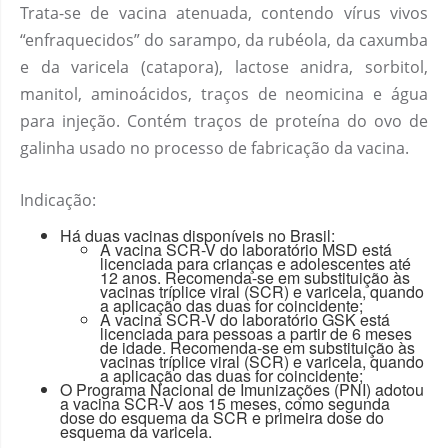
Trata-se de vacina atenuada, contendo vírus vivos
“enfraquecidos” do sarampo, da rubéola, da caxumba
e da varicela (catapora), lactose anidra, sorbitol,
manitol, aminoácidos, traços de neomicina e água
para injeção. Contém traços de proteína do ovo de
galinha usado no processo de fabricação da vacina.
Indicação:
Há duas vacinas disponíveis no Brasil:
A vacina SCR-V do laboratório MSD está
licenciada para crianças e adolescentes até
12 anos. Recomenda-se em substituição às
vacinas tríplice viral (SCR) e varicela, quando
a aplicação das duas for coincidente;
A vacina SCR-V do laboratório GSK está
licenciada para pessoas a partir de 6 meses
de idade. Recomenda-se em substituição às
vacinas tríplice viral (SCR) e varicela, quando
a aplicação das duas for coincidente;
O Programa Nacional de Imunizações (PNI) adotou
a vacina SCR-V aos 15 meses, como segunda
dose do esquema da SCR e primeira dose do
esquema da varicela.