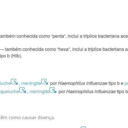
mbém conhecida como “penta”, inclui a tríplice bacteriana acelu
 também conhecida como “hexa”, inclui a tríplice bacteriana ace
po b (Hib).
luche
,
meningite
por
Haemophilus influenzae
tipo b e
p
oqueluche
,
meningite
por
Haemophilus influenzae
tipo 
o têm como causar doença.