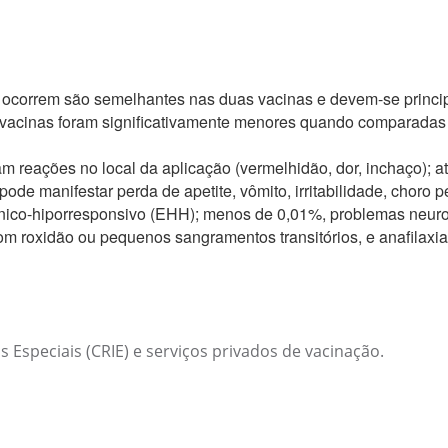
e ocorrem são semelhantes nas duas vacinas e devem-se prin
 vacinas foram significativamente menores quando comparada
 reações no local da aplicação (vermelhidão, dor, inchaço); a
 pode manifestar perda de apetite, vômito, irritabilidade, chor
tônico-hiporresponsivo (EHH); menos de 0,01%, problemas neuro
com roxidão ou pequenos sangramentos transitórios, e anafilax
Especiais (CRIE) e serviços privados de vacinação.