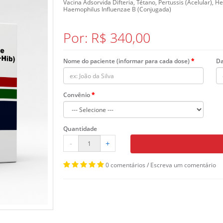
Vacina Adsorvida Difteria, Tétano, Pertussis (Acelular), He
Haemophilus Influenzae B (Conjugada)
Por: R$ 340,00
Nome do paciente (informar para cada dose)
Da
Convênio
Quantidade
-
+
0 comentários
/
Escreva um comentário