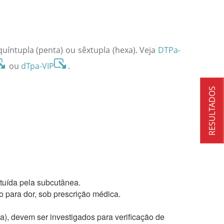
quíntupla (penta) ou sêxtupla (hexa). Veja
DTPa-
ou
dTpa-VIP
.
RESULTADOS
tuída pela subcutânea.
 para dor, sob prescrição médica.
), devem ser investigados para verificação de