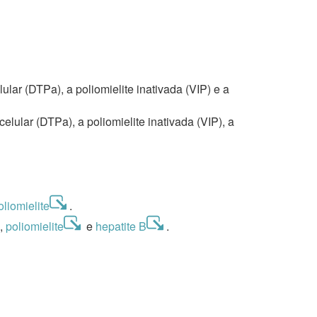
lar (DTPa), a poliomielite inativada (VIP) e a
lular (DTPa), a poliomielite inativada (VIP), a
oliomielite
.
b,
poliomielite
e
hepatite B
.