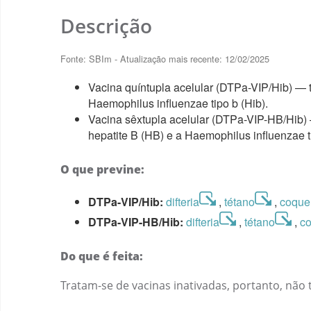
Descrição
Fonte: SBIm - Atualização mais recente: 12/02/2025
Vacina quíntupla acelular (DTPa-VIP/Hib) — ta
Haemophilus influenzae tipo b (Hib).
Vacina sêxtupla acelular (DTPa-VIP-HB/Hib) —
hepatite B (HB) e a Haemophilus influenzae ti
O que previne:
DTPa-VIP/Hib:
difteria
,
tétano
,
coque
DTPa-VIP-HB/Hib:
difteria
,
tétano
,
c
Do que é feita:
Tratam-se de vacinas inativadas, portanto, nã