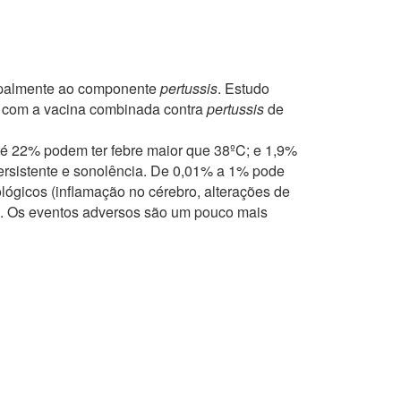
cipalmente ao componente
pertussis
. Estudo
s com a vacina combinada contra
pertussis
de
té 22% podem ter febre maior que 38ºC; e 1,9%
o persistente e sonolência. De 0,01% a 1% pode
lógicos (inflamação no cérebro, alterações de
ia. Os eventos adversos são um pouco mais