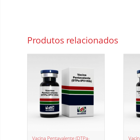
Produtos
relacionados
TA
Vacina Pentavalente (DTPa-
Vacin