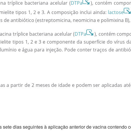
 tríplice bacteriana acelular (
DTPa
), contém compon
ielite tipos 1, 2 e 3. A composição inclui ainda:
lactose
s de antibiótico (estreptomicina, neomicina e polimixina B
na tríplice bacteriana acelular (
DTPa
), contém comp
elite tipos 1, 2 e 3 e componente da superfície do vírus da
alumínio e água para injeção. Pode conter traços de antibió
s a partir de 2 meses de idade e podem ser aplicadas at
 sete dias seguintes à aplicação anterior de vacina contendo