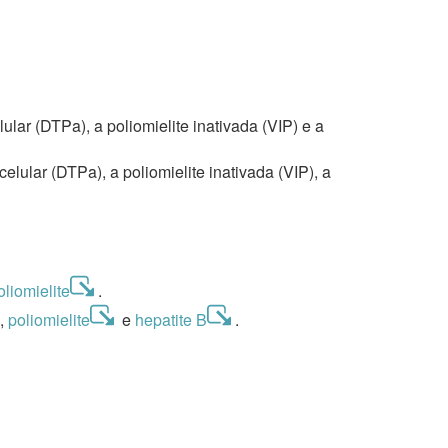
lar (DTPa), a poliomielite inativada (VIP) e a
lular (DTPa), a poliomielite inativada (VIP), a
oliomielite
.
b,
poliomielite
e
hepatite B
.