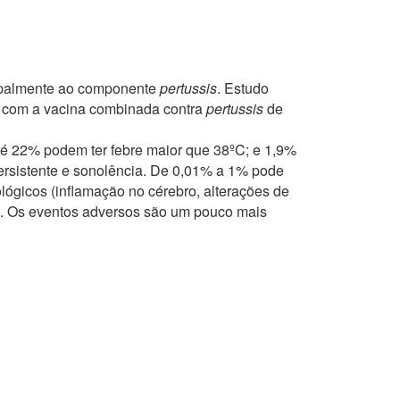
cipalmente ao componente
pertussis
. Estudo
s com a vacina combinada contra
pertussis
de
té 22% podem ter febre maior que 38ºC; e 1,9%
o persistente e sonolência. De 0,01% a 1% pode
lógicos (inflamação no cérebro, alterações de
ia. Os eventos adversos são um pouco mais