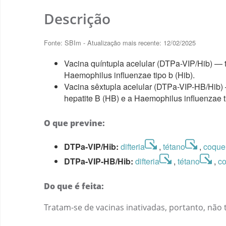
Descrição
Fonte: SBIm - Atualização mais recente: 12/02/2025
Vacina quíntupla acelular (DTPa-VIP/Hib) — ta
Haemophilus influenzae tipo b (Hib).
Vacina sêxtupla acelular (DTPa-VIP-HB/Hib) —
hepatite B (HB) e a Haemophilus influenzae ti
O que previne:
DTPa-VIP/Hib:
difteria
,
tétano
,
coque
DTPa-VIP-HB/Hib:
difteria
,
tétano
,
c
Do que é feita:
Tratam-se de vacinas inativadas, portanto, nã