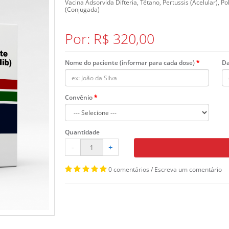
Vacina Adsorvida Difteria, Tétano, Pertussis (Acelular), Po
(Conjugada)
Por: R$ 320,00
Nome do paciente (informar para cada dose)
Da
Convênio
Quantidade
-
+
0 comentários
/
Escreva um comentário