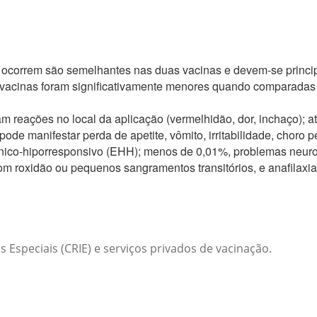
e ocorrem são semelhantes nas duas vacinas e devem-se prin
 vacinas foram significativamente menores quando comparada
 reações no local da aplicação (vermelhidão, dor, inchaço); a
 pode manifestar perda de apetite, vômito, irritabilidade, chor
tônico-hiporresponsivo (EHH); menos de 0,01%, problemas neuro
com roxidão ou pequenos sangramentos transitórios, e anafilax
Especiais (CRIE) e serviços privados de vacinação.