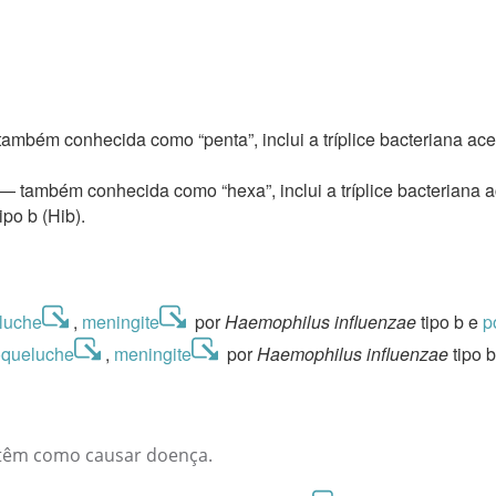
mbém conhecida como “penta”, inclui a tríplice bacteriana acelu
 também conhecida como “hexa”, inclui a tríplice bacteriana ace
po b (Hib).
luche
,
meningite
por
Haemophilus influenzae
tipo b e
p
oqueluche
,
meningite
por
Haemophilus influenzae
tipo 
o têm como causar doença.