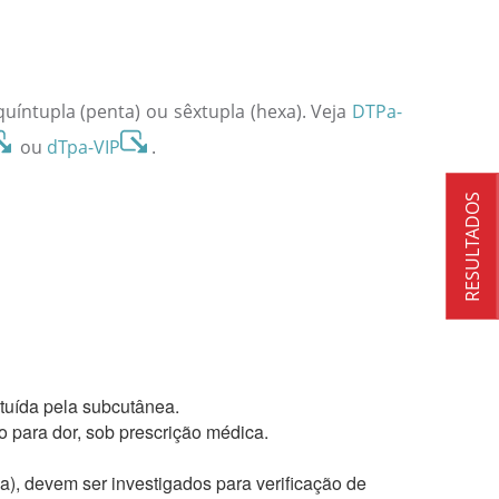
quíntupla (penta) ou sêxtupla (hexa). Veja
DTPa-
ou
dTpa-VIP
.
RESULTADOS
tuída pela subcutânea.
 para dor, sob prescrição médica.
), devem ser investigados para verificação de