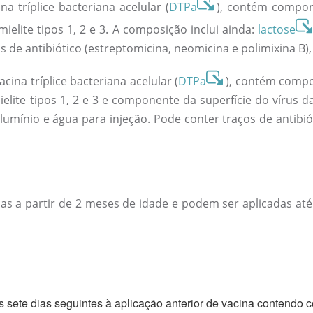
 tríplice bacteriana acelular (
DTPa
), contém compon
ielite tipos 1, 2 e 3. A composição inclui ainda:
lactose
s de antibiótico (estreptomicina, neomicina e polimixina B
na tríplice bacteriana acelular (
DTPa
), contém comp
elite tipos 1, 2 e 3 e componente da superfície do vírus da
alumínio e água para injeção. Pode conter traços de antibió
s a partir de 2 meses de idade e podem ser aplicadas at
 sete dias seguintes à aplicação anterior de vacina contendo