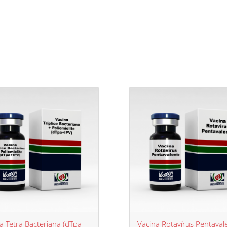
a Tetra Bacteriana (dTpa-
Vacina Rotavírus Pentaval