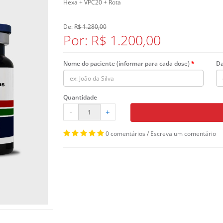
Hexa + VPC20 + Rota
De:
R$ 1.280,00
Por: R$ 1.200,00
Nome do paciente (informar para cada dose)
Da
Quantidade
-
+
0 comentários
/
Escreva um comentário