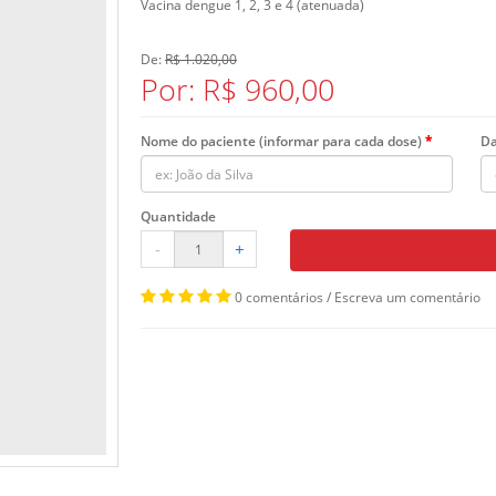
Vacina dengue 1, 2, 3 e 4 (atenuada)
De:
R$ 1.020,00
Por: R$ 960,00
Nome do paciente (informar para cada dose)
Da
Quantidade
-
+
0 comentários
/
Escreva um comentário