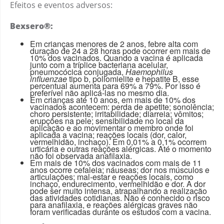
Efeitos e eventos adversos:
Bexsero®:
Em crianças menores de 2 anos, febre alta com
duração de 24 a 28 horas pode ocorrer em mais de
10% dos vacinados. Quando a vacina é aplicada
junto com a tríplice bacteriana acelular,
pneumocócica conjugada,
Haemophilus
influenzae
tipo b, poliomielite e hepatite B, esse
percentual aumenta para 69% a 79%. Por isso é
preferível não aplicá-las no mesmo dia.
Em crianças até 10 anos, em mais de 10% dos
vacinados acontecem: perda de apetite; sonolência;
choro persistente; irritabilidade; diarreia; vômitos;
erupções na pele; sensibilidade no local da
aplicação e ao movimentar o membro onde foi
aplicada a vacina; reações locais (dor, calor,
vermelhidão, inchaço). Em 0,01% a 0,1% ocorrem
urticária e outras reações alérgicas. Até o momento
não foi observada anafilaxia.
Em mais de 10% dos vacinados com mais de 11
anos ocorre cefaleia; náuseas; dor nos músculos e
articulações; mal-estar e reações locais, como
inchaço, endurecimento, vermelhidão e dor. A dor
pode ser muito intensa, atrapalhando a realização
das atividades cotidianas. Não é conhecido o risco
para anafilaxia, e reações alérgicas graves não
foram verificadas durante os estudos com a vacina.