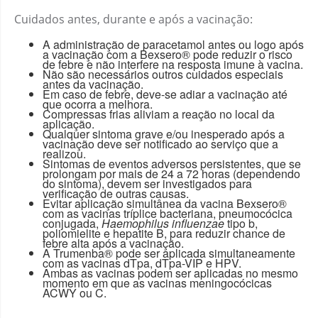
Cuidados antes, durante e após a vacinação:
A administração de paracetamol antes ou logo após
a vacinação com a Bexsero® pode reduzir o risco
de febre e não interfere na resposta imune à vacina.
Não são necessários outros cuidados especiais
antes da vacinação.
Em caso de febre, deve-se adiar a vacinação até
que ocorra a melhora.
Compressas frias aliviam a reação no local da
aplicação.
Qualquer sintoma grave e/ou inesperado após a
vacinação deve ser notificado ao serviço que a
realizou.
Sintomas de eventos adversos persistentes, que se
prolongam por mais de 24 a 72 horas (dependendo
do sintoma), devem ser investigados para
verificação de outras causas.
Evitar aplicação simultânea da vacina Bexsero®
com as vacinas tríplice bacteriana, pneumocócica
conjugada,
Haemophilus influenzae
tipo b,
poliomielite e hepatite B, para reduzir chance de
febre alta após a vacinação.
A Trumenba® pode ser aplicada simultaneamente
com as vacinas dTpa, dTpa-VIP e HPV.
Ambas as vacinas podem ser aplicadas no mesmo
momento em que as vacinas meningocócicas
ACWY ou C.