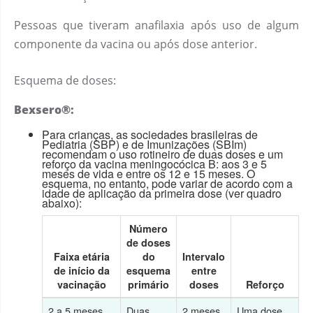
Pessoas que tiveram anafilaxia após uso de algum
componente da vacina ou após dose anterior.
Esquema de doses:
Bexsero®:
Para crianças, as sociedades brasileiras de
Pediatria (SBP) e de Imunizações (SBIm)
recomendam o uso rotineiro de duas doses e um
reforço da vacina meningocócica B: aos 3 e 5
meses de vida e entre os 12 e 15 meses. O
esquema, no entanto, pode variar de acordo com a
idade de aplicação da primeira dose (ver quadro
abaixo):
Número
de doses
Faixa etária
do
Intervalo
de início da
esquema
entre
vacinação
primário
doses
Reforço
2 a 5 meses
Duas
2 meses
Uma dose