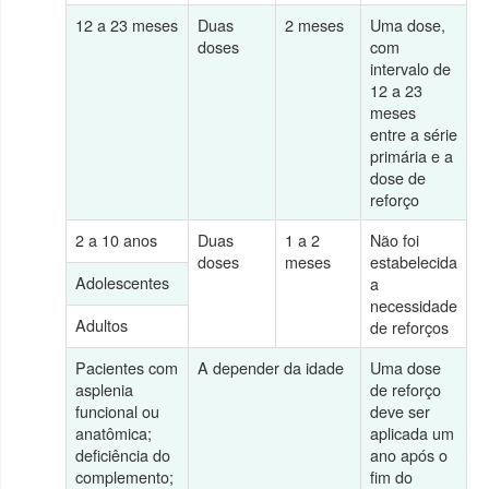
12 a 23 meses
Duas
2 meses
Uma dose,
doses
com
intervalo de
12 a 23
meses
entre a série
primária e a
dose de
reforço
2 a 10 anos
Duas
1 a 2
Não foi
doses
meses
estabelecida
Adolescentes
a
necessidade
Adultos
de reforços
Pacientes com
A depender da idade
Uma dose
asplenia
de reforço
funcional ou
deve ser
anatômica;
aplicada um
deficiência do
ano após o
complemento;
fim do