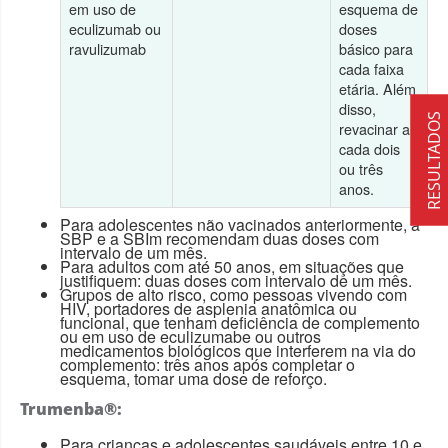
em uso de
esquema de
eculizumab ou
doses
ravulizumab
básico para
cada faixa
etária. Além
disso,
RESULTADOS
revacinar a
cada dois
ou três
anos.
Para adolescentes não vacinados anteriormente, a
SBP e a SBIm recomendam duas doses com
intervalo de um mês.
Para adultos com até 50 anos, em situações que
justifiquem: duas doses com intervalo de um mês.
Grupos de alto risco, como pessoas vivendo com
HIV, portadores de asplenia anatômica ou
funcional, que tenham deficiência de complemento
ou em uso de eculizumabe ou outros
medicamentos biológicos que interferem na via do
complemento: três anos após completar o
esquema, tomar uma dose de reforço.
Trumenba®:
Para crianças e adolescentes saudáveis entre 10 e