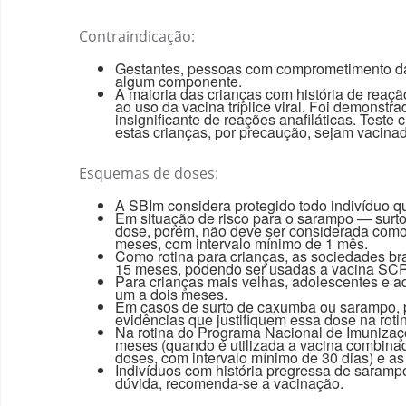
Contraindicação:
Gestantes, pessoas com comprometimento da i
algum componente.
A maioria das crianças com história de reaç
ao uso da vacina tríplice viral. Foi demonst
insignificante de reações anafiláticas. Tes
estas crianças, por precaução, sejam vacina
Esquemas de doses:
A SBIm considera protegido todo indivíduo q
Em situação de risco para o sarampo — surtos
dose, porém, não deve ser considerada como 
meses, com intervalo mínimo de 1 mês.
Como rotina para crianças, as sociedades b
15 meses, podendo ser usadas a vacina SCR 
Para crianças mais velhas, adolescentes e 
um a dois meses.
Em casos de surto de caxumba ou sarampo, p
evidências que justifiquem essa dose na roti
Na rotina do Programa Nacional de Imunizaçõe
meses (quando é utilizada a vacina combina
doses, com intervalo mínimo de 30 dias) e a
Indivíduos com história pregressa de saramp
dúvida, recomenda-se a vacinação.