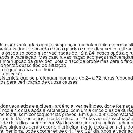
 ser vacinadas após a suspenção do tratamento e a reconstitu
vacina variam de acordo com o quadro e o medicamento utiliza
a óssea só podem ser vacinadas de 12 a 24 meses após a ciru
s após a vacinação. Mas caso a vacinação aconteça inadvertida
 interrupção da gravidez, pois o risco de problemas para o feto 
orrentes desse tipo de situação.
 até que ocorra a melhora.
a aplicação.
istentes, que se prolongam por mais de 24 a 72 horas (depend
dos para verificação de outras causas.
os vacinados e incluem: ardência, vermelhidão, dor e formaçã
 cinco a 12 dias após a vacinação, com um a cinco dias de dur
o febril, sem consequências graves. Em 0,5% a 4% dos vacin
e vermelhidão dos olhos e coriza cinco a 12 dias após a vacinaç
o de dois dias, surgem em 5% dos vacinados. Gânglios incha
estes sintomas gerais ocorrem principalmente após a primeira d
l benigna, pode ocorrer entre o 11º e o 32º dia após a vacinaçã