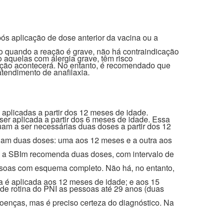
s aplicação de dose anterior da vacina ou a
mo quando a reação é grave, não há contraindicação
 aquelas com alergia grave, têm risco
eação acontecerá. No entanto, é recomendado que
tendimento de anafilaxia.
aplicadas a partir dos 12 meses de idade.
ser aplicada a partir dos 6 meses de idade. Essa
am a ser necessárias duas doses a partir dos 12
ndam duas doses: uma aos 12 meses e a outra aos
, a SBIm recomenda duas doses, com intervalo de
ssoas com esquema completo. Não há, no entanto,
na é aplicada aos 12 meses de idade; e aos 15
e rotina do PNI as pessoas até 29 anos (duas
oenças, mas é preciso certeza do diagnóstico. Na