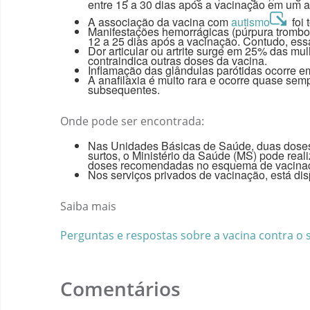
entre 15 a 30 dias após a vacinação em um a
A associação da vacina com
autismo
foi 
Manifestações hemorrágicas (púrpura tromboc
12 a 25 dias após a vacinação. Contudo, essa 
Dor articular ou artrite surge em 25% das mu
contraindica outras doses da vacina.
Inflamação das glândulas parótidas ocorre e
A anafilaxia é muito rara e ocorre quase se
subsequentes.
Onde pode ser encontrada:
Nas Unidades Básicas de Saúde, duas doses 
surtos, o Ministério da Saúde (MS) pode real
doses recomendadas no esquema de vacina
Nos serviços privados de vacinação, está dis
Saiba mais
Perguntas e respostas sobre a vacina contra o 
Comentários