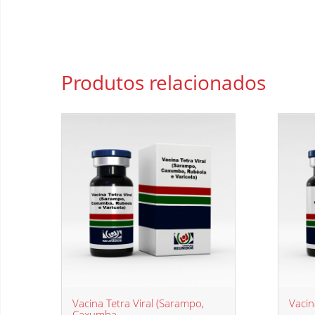
Produtos
relacionados
Vacina Tetra Viral (Sarampo,
Vacin
Caxumba,...