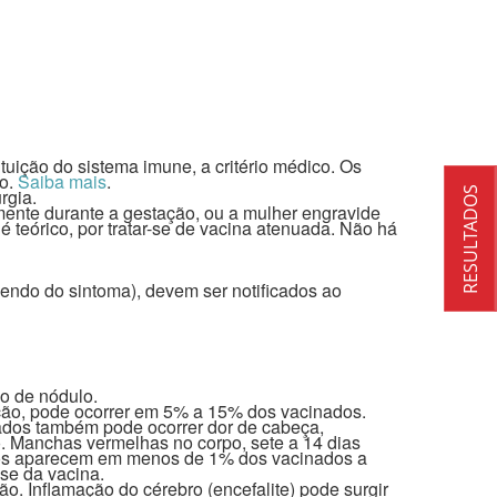
ição do sistema imune, a critério médico. Os
do.
Saiba mais
.
RESULTADOS
rgia.
mente durante a gestação, ou a mulher engravide
é teórico, por tratar-se de vacina atenuada. Não há
endo do sintoma), devem ser notificados ao
o de nódulo.
ação, pode ocorrer em 5% a 15% dos vacinados.
ados também pode ocorrer dor de cabeça,
ão. Manchas vermelhas no corpo, sete a 14 dias
dos aparecem em menos de 1% dos vacinados a
ose da vacina.
o. Inflamação do cérebro (encefalite) pode surgir