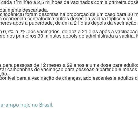
 cada 1 milhão a 2,5 milhões de vacinados com a primeira dose
totalmente descartada.
itopênica) foram descritas na proporção de um caso para 30 m
ocorrência contraindica outras doses da vacina tríplice viral.
lheres após a puberdade, de um a 21 dias depois da vacinação. 
m 0,7% a 2% dos vacinados, de dez a 21 dias após a vacinação
mpre nos primeiros 30 minutos depois de administrada a vacina.
para pessoas de 12 meses a 29 anos e uma dose para adultos
izar campanhas de vacinação para pessoas a partir de 6 meses d
ção.
ponível para a vacinação de crianças, adolescentes e adultos d
sarampo hoje no Brasil
.