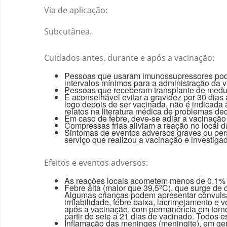
Via de aplicação:
Subcutânea.
Cuidados antes, durante e após a vacinação:
Pessoas que usaram imunossupressores podem
intervalos mínimos para a administração da 
Pessoas que receberam transplante de medul
É aconselhável evitar a gravidez por 30 dia
logo depois de ser vacinada, não é indicada a
relatos na literatura médica de problemas dec
Em caso de febre, deve-se adiar a vacinação
Compressas frias aliviam a reação no local d
Sintomas de eventos adversos graves ou pers
serviço que realizou a vacinação e investiga
Efeitos e eventos adversos:
As reações locais acometem menos de 0,1% d
Febre alta (maior que 39,5ºC), que surge de
Algumas crianças podem apresentar convulsã
irritabilidade, febre baixa, lacrimejamento 
após a vacinação, com permanência em torn
partir de sete a 21 dias de vacinado. Todos 
Inflamação das meninges (meningite), em gera