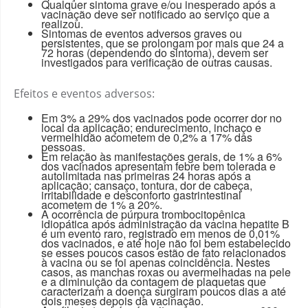
Qualquer sintoma grave e/ou inesperado após a
vacinação deve ser notificado ao serviço que a
realizou.
Sintomas de eventos adversos graves ou
persistentes, que se prolongam por mais que 24 a
72 horas (dependendo do sintoma), devem ser
investigados para verificação de outras causas.
Efeitos e eventos adversos:
Em 3% a 29% dos vacinados pode ocorrer dor no
local da aplicação; endurecimento, inchaço e
vermelhidão acometem de 0,2% a 17% das
pessoas.
Em relação às manifestações gerais, de 1% a 6%
dos vacinados apresentam febre bem tolerada e
autolimitada nas primeiras 24 horas após a
aplicação; cansaço, tontura, dor de cabeça,
irritabilidade e desconforto gastrintestinal
acometem de 1% a 20%.
A ocorrência de púrpura trombocitopênica
idiopática após administração da vacina hepatite B
é um evento raro, registrado em menos de 0,01%
dos vacinados, e até hoje não foi bem estabelecido
se esses poucos casos estão de fato relacionados
à vacina ou se foi apenas coincidência. Nestes
casos, as manchas roxas ou avermelhadas na pele
e a diminuição da contagem de plaquetas que
caracterizam a doença surgiram poucos dias a até
dois meses depois da vacinação.