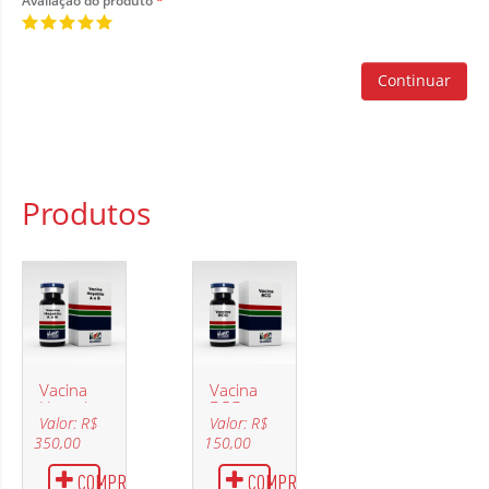
Avaliação do produto
Continuar
Produtos
Vacina
Vacina
Hepatite
BCG
Valor: R$
Valor: R$
A e B
350,00
150,00
COMPRAR
COMPRAR