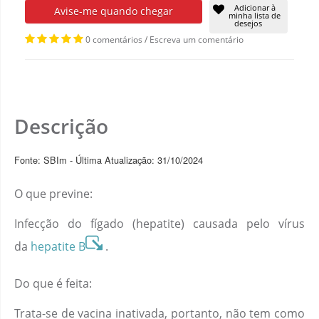
Adicionar à
Avise-me quando chegar
minha lista de
desejos
0 comentários
/
Escreva um comentário
Descrição
Fonte: SBIm - Última Atualização: 31/10/2024
O que previne:
Infecção do fígado (hepatite) causada pelo vírus
da
hepatite B
.
Do que é feita:
Trata-se de vacina inativada, portanto, não tem como