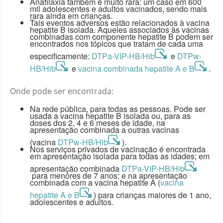
Anafilaxia também é muito rara: um caso em 600
mil adolescentes e adultos vacinados, sendo mais
rara ainda em crianças.
Tais eventos adversos estão relacionados à vacina
hepatite B isolada. Aqueles associados às vacinas
combinadas com componente hepatite B podem ser
encontrados nos tópicos que tratam de cada uma
especificamente:
DTPa-VIP-HB/Hib
e
DTPw-
HB/Hib
e
vacina combinada hepatite A e B
.
Onde pode ser encontrada:
Na rede pública, para todas as pessoas. Pode ser
usada a vacina hepatite B isolada ou, para as
doses dos 2, 4 e 6 meses de idade, na
apresentação combinada a outras vacinas
(vacina
DTPw-HB/Hib
).
Nos serviços privados de vacinação é encontrada
em apresentação isolada para todas as idades; em
apresentação combinada
DTPa-VIP-HB/Hib
para menores de 7 anos; e na apresentação
combinada com a vacina hepatite A (
vacina
hepatite A e B
) para crianças maiores de 1 ano,
adolescentes e adultos.