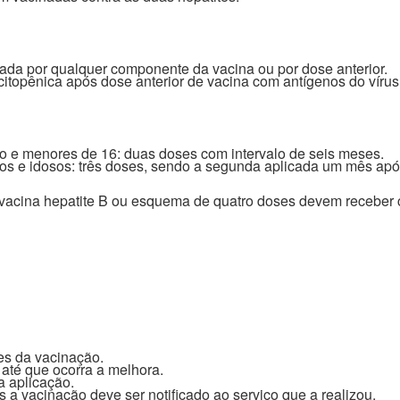
ada por qualquer componente da vacina ou por dose anterior.
opênica após dose anterior de vacina com antígenos do vírus 
no e menores de 16: duas doses com intervalo de seis meses.
tos e idosos: três doses, sendo a segunda aplicada um mês após
vacina hepatite B ou esquema de quatro doses devem recebe
es da vacinação.
 até que ocorra a melhora.
a aplicação.
a vacinação deve ser notificado ao serviço que a realizou.