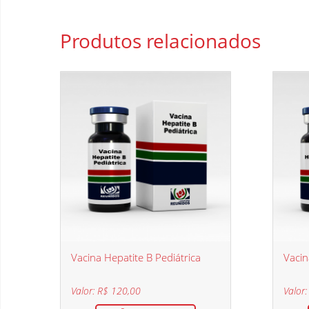
Produtos
relacionados
Vacina Hepatite B Pediátrica
Vacin
Valor: R$ 120,00
Valor