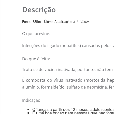
Descrição
Fonte: SBIm - Última Atualização: 31/10/2024
O que previne:
Infecções do fígado (hepatites) causadas pelos 
Do que é feita:
Trata-se de vacina inativada, portanto, não te
É composta do vírus inativado (morto) da hep
alumínio, formaldeído, sulfato de neomicina, fen
Indicação:
Crianças a partir dos 12 meses, adolescentes
É uma boa opção para pessoas que não foram