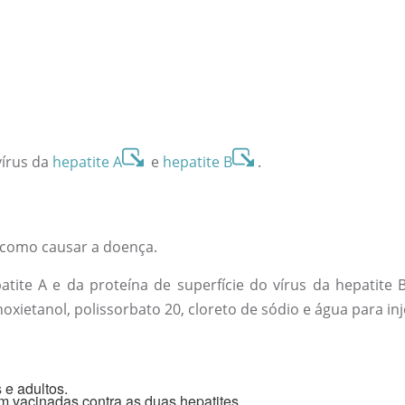
vírus da
hepatite A
e
hepatite B
.
m como causar a doença.
atite A e da proteína de superfície do vírus da hepatit
oxietanol, polissorbato 20, cloreto de sódio e água para in
 e adultos.
 vacinadas contra as duas hepatites.