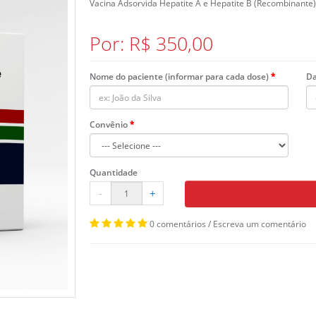
Vacina Adsorvida Hepatite A e Hepatite B (Recombinante)
Por: R$ 350,00
Nome do paciente (informar para cada dose)
Da
Convênio
Quantidade
-
+
0 comentários
/
Escreva um comentário