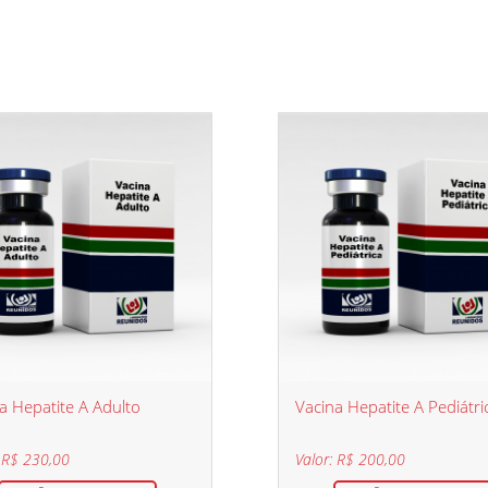
a Hepatite A Adulto
Vacina Hepatite A Pediátri
: R$ 230,00
Valor: R$ 200,00