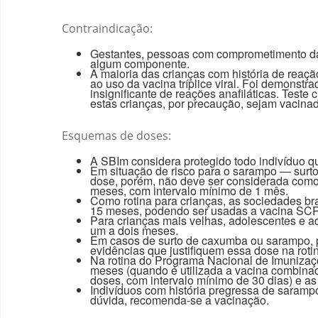
Contraindicação:
Gestantes, pessoas com comprometimento da i
algum componente.
A maioria das crianças com história de reaç
ao uso da vacina tríplice viral. Foi demonst
insignificante de reações anafiláticas. Tes
estas crianças, por precaução, sejam vacina
Esquemas de doses:
A SBIm considera protegido todo indivíduo q
Em situação de risco para o sarampo — surtos
dose, porém, não deve ser considerada como 
meses, com intervalo mínimo de 1 mês.
Como rotina para crianças, as sociedades b
15 meses, podendo ser usadas a vacina SCR 
Para crianças mais velhas, adolescentes e 
um a dois meses.
Em casos de surto de caxumba ou sarampo, p
evidências que justifiquem essa dose na roti
Na rotina do Programa Nacional de Imunizaçõe
meses (quando é utilizada a vacina combina
doses, com intervalo mínimo de 30 dias) e a
Indivíduos com história pregressa de saramp
dúvida, recomenda-se a vacinação.