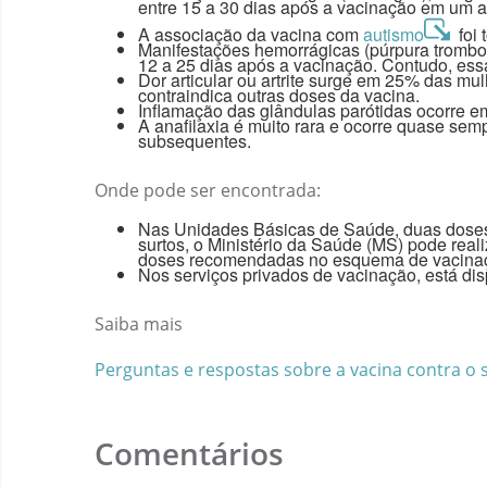
entre 15 a 30 dias após a vacinação em um a
A associação da vacina com
autismo
foi 
Manifestações hemorrágicas (púrpura tromboc
12 a 25 dias após a vacinação. Contudo, essa 
Dor articular ou artrite surge em 25% das mu
contraindica outras doses da vacina.
Inflamação das glândulas parótidas ocorre e
A anafilaxia é muito rara e ocorre quase se
subsequentes.
Onde pode ser encontrada:
Nas Unidades Básicas de Saúde, duas doses 
surtos, o Ministério da Saúde (MS) pode real
doses recomendadas no esquema de vacina
Nos serviços privados de vacinação, está dis
Saiba mais
Perguntas e respostas sobre a vacina contra o 
Comentários