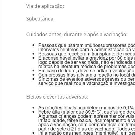
Via de aplicação:
Subcutânea.
Cuidados antes, durante e após a vacinação:
Pessoas que usaram imunossupressores podem
intervalos mínimos para a administração da 
Pessoas que receberam transplante de medul
É aconselhável evitar a gravidez por 30 dia
logo depois de ser vacinada, não é indicada a
relatos na literatura médica de problemas dec
Em caso de febre, deve-se adiar a vacinação
Compressas frias aliviam a reação no local d
Sintomas de eventos adversos graves ou pers
serviço que realizou a vacinação e investiga
Efeitos e eventos adversos:
As reações locais acometem menos de 0,1% d
Febre alta (maior que 39,5ºC), que surge de
Algumas crianças podem apresentar convulsã
irritabilidade, febre baixa, lacrimejamento 
após a vacinação, com permanência em torn
partir de sete a 21 dias de vacinado. Todos 
Inflamação das meninges (meningite), em gera