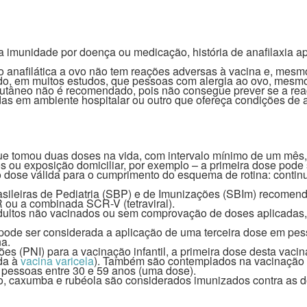
munidade por doença ou medicação, história de anafilaxia apó
ão anafilática a ovo não tem reações adversas à vacina e, mes
rado, em muitos estudos, que pessoas com alergia ao ovo, mesmo
te cutâneo não é recomendado, pois não consegue prever se a r
das em ambiente hospitalar ou outro que ofereça condições de a
ue tomou duas doses na vida, com intervalo mínimo de um mês, 
 ou exposição domiciliar, por exemplo – a primeira dose pode 
dose válida para o cumprimento do esquema de rotina: continu
rasileiras de Pediatria (SBP) e de Imunizações (SBIm) recome
ou a combinada SCR-V (tetraviral).
adultos não vacinados ou sem comprovação de doses aplicadas
ode ser considerada a aplicação de uma terceira dose em pe
na.
s (PNI) para a vacinação infantil, a primeira dose desta vaci
da à
vacina varicela
). Também são contemplados na vacinação d
s pessoas entre 30 e 59 anos (uma dose).
o, caxumba e rubéola são considerados imunizados contra as d