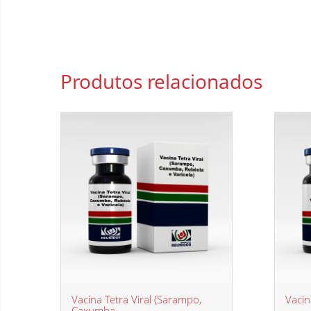
Produtos
relacionados
Vacina Tetra Viral (Sarampo,
Vacin
Caxumba,...