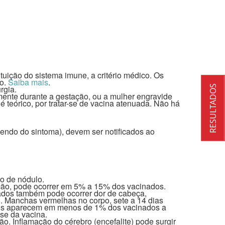
ição do sistema imune, a critério médico. Os
do.
Saiba mais
.
RESULTADOS
rgia.
mente durante a gestação, ou a mulher engravide
é teórico, por tratar-se de vacina atenuada. Não há
endo do sintoma), devem ser notificados ao
o de nódulo.
ação, pode ocorrer em 5% a 15% dos vacinados.
ados também pode ocorrer dor de cabeça,
ão. Manchas vermelhas no corpo, sete a 14 dias
dos aparecem em menos de 1% dos vacinados a
ose da vacina.
o. Inflamação do cérebro (encefalite) pode surgir