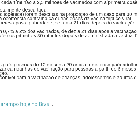
 cada 1 milhão a 2,5 milhões de vacinados com a primeira dose
totalmente descartada.
itopênica) foram descritas na proporção de um caso para 30 m
ocorrência contraindica outras doses da vacina tríplice viral.
lheres após a puberdade, de um a 21 dias depois da vacinação. 
m 0,7% a 2% dos vacinados, de dez a 21 dias após a vacinação
mpre nos primeiros 30 minutos depois de administrada a vacina.
para pessoas de 12 meses a 29 anos e uma dose para adultos
izar campanhas de vacinação para pessoas a partir de 6 meses d
ção.
ponível para a vacinação de crianças, adolescentes e adultos d
sarampo hoje no Brasil
.