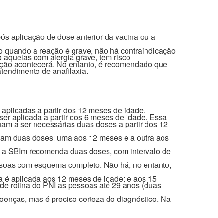
s aplicação de dose anterior da vacina ou a
mo quando a reação é grave, não há contraindicação
 aquelas com alergia grave, têm risco
eação acontecerá. No entanto, é recomendado que
tendimento de anafilaxia.
aplicadas a partir dos 12 meses de idade.
ser aplicada a partir dos 6 meses de idade. Essa
am a ser necessárias duas doses a partir dos 12
ndam duas doses: uma aos 12 meses e a outra aos
, a SBIm recomenda duas doses, com intervalo de
ssoas com esquema completo. Não há, no entanto,
na é aplicada aos 12 meses de idade; e aos 15
e rotina do PNI as pessoas até 29 anos (duas
oenças, mas é preciso certeza do diagnóstico. Na