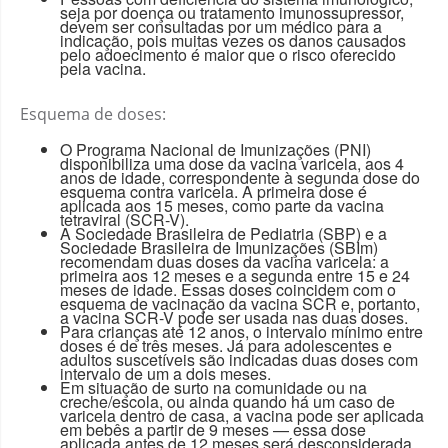
seja por doença ou tratamento imunossupressor,
devem ser consultadas por um médico para a
indicação, pois muitas vezes os danos causados
pelo adoecimento é maior que o risco oferecido
pela vacina.
Esquema de doses:
O Programa Nacional de Imunizações (PNI)
disponibiliza uma dose da vacina varicela, aos 4
anos de idade, correspondente à segunda dose do
esquema contra varicela. A primeira dose é
aplicada aos 15 meses, como parte da vacina
tetraviral (SCR-V).
A Sociedade Brasileira de Pediatria (SBP) e a
Sociedade Brasileira de Imunizações (SBIm)
recomendam duas doses da vacina varicela: a
primeira aos 12 meses e a segunda entre 15 e 24
meses de idade. Essas doses coincidem com o
esquema de vacinação da vacina SCR e, portanto,
a vacina SCR-V pode ser usada nas duas doses.
Para crianças até 12 anos, o intervalo mínimo entre
doses é de três meses. Já para adolescentes e
adultos suscetíveis são indicadas duas doses com
intervalo de um a dois meses.
Em situação de surto na comunidade ou na
creche/escola, ou ainda quando há um caso de
varicela dentro de casa, a vacina pode ser aplicada
em bebês a partir de 9 meses — essa dose
aplicada antes de 12 meses será desconsiderada.