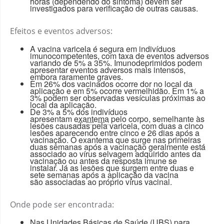
horas (dependendo do sintoma) devem ser
investigados para verificação de outras causas.
Efeitos e eventos adversos:
A vacina varicela é segura em indivíduos
imunocompetentes, com taxa de eventos adversos
variando de 5% a 35%. Imunodeprimidos podem
apresentar eventos adversos mais intensos,
embora raramente graves.
Em 26% dos vacinados ocorre dor no local da
aplicação e em 5% ocorre vermelhidão. Em 1% a
3% podem ser observadas vesículas próximas ao
local da aplicação.
De 3% a 5% dos indivíduos
apresentam
exantema
pelo corpo, semelhante às
lesões causadas pela varicela, com duas a cinco
lesões aparecendo entre cinco e 26 dias após a
vacinação. O exantema que surge nas primeiras
duas semanas após a vacinação geralmente está
associado ao vírus selvagem adquirido antes da
vacinação ou antes da resposta imune se
instalar. Já as lesões que surgem entre duas e
sete semanas após a aplicação da vacina
são associadas ao próprio vírus vacinal.
Onde pode ser encontrada:
Nas Unidades Básicas de Saúde (UBS) para