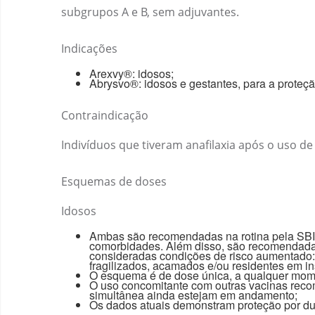
subgrupos A e B, sem adjuvantes.
Indicações
Arexvy®: idosos;
Abrysvo®: idosos e gestantes, para a proteç
Contraindicação
Indivíduos que tiveram anafilaxia após o uso d
Esquemas de doses
Idosos
Ambas são recomendadas na rotina pela SBIm,
comorbidades. Além disso, são recomendada
consideradas condições de risco aumentado: 
fragilizados, acamados e/ou residentes em in
O esquema é de dose única, a qualquer mom
O uso concomitante com outras vacinas reco
simultânea ainda estejam em andamento;
Os dados atuais demonstram proteção por du