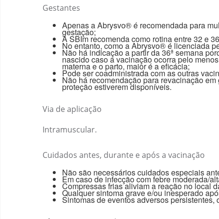
Gestantes
Apenas a Abrysvo® é recomendada para mulhe
gestação;
A SBIm recomenda como rotina entre 32 e 3
No entanto, como a Abrysvo® é licenciada pe
Não há indicação a partir da 36ª semana porq
nascido caso a vacinação ocorra pelo menos 
materna e o parto, maior é a eficácia;
Pode ser coadministrada com as outras vacina
Não há recomendação para revacinação em g
proteção estiverem disponíveis.
Via de aplicação
Intramuscular.
Cuidados antes, durante e após a vacinação
Não são necessários cuidados especiais ant
Em caso de infecção com febre moderada/alta
Compressas frias aliviam a reação no local 
Qualquer sintoma grave e/ou inesperado após 
Sintomas de eventos adversos persistentes, 