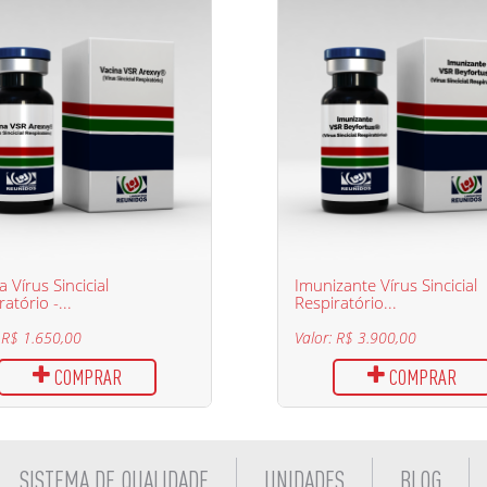
a Vírus Sincicial
Imunizante Vírus Sincicial
atório -...
Respiratório...
: R$ 1.650,00
Valor: R$ 3.900,00
COMPRAR
COMPRAR
SISTEMA DE QUALIDADE
UNIDADES
BLOG