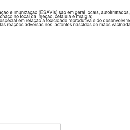
ação e imunização (ESAVIs) são em geral locais, autolimitados
haço no local da injeção, cefaleia e mialgia;
especial em relação a toxicidade reprodutiva e do desenvolvim
das reações adversas nos lactentes nascidos de mães vacinada