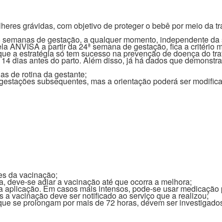
res grávidas, com objetivo de proteger o bebê por meio da tr
6 semanas de gestação, a qualquer momento, independente da 
la ANVISA a partir da 24ª semana de gestação, fica a critério
ue a estratégia só tem sucesso na prevenção de doença do trato
14 dias antes do parto. Além disso, já há dados que demonstra
s de rotina da gestante;
estações subsequentes, mas a orientação poderá ser modific
es da vacinação;
, deve-se adiar a vacinação até que ocorra a melhora;
da aplicação. Em casos mais intensos, pode-se usar medicação
a vacinação deve ser notificado ao serviço que a realizou;
que se prolongam por mais de 72 horas, devem ser investigados